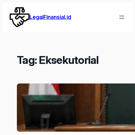
Lewati
ke
LegalFinansial.id
konten
Tag:
Eksekutorial