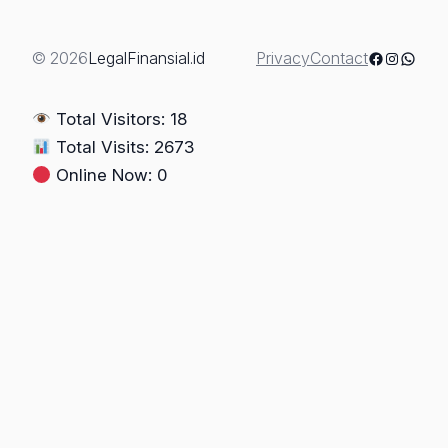
Tanggungan:
Preferen,
Droit
Facebook
Instagra
Whats
© 2026
LegalFinansial.id
Privacy
Contact
de
Suite,
Total Visitors: 18
dan
Total Visits: 2673
Eksekutorial
Online Now: 0