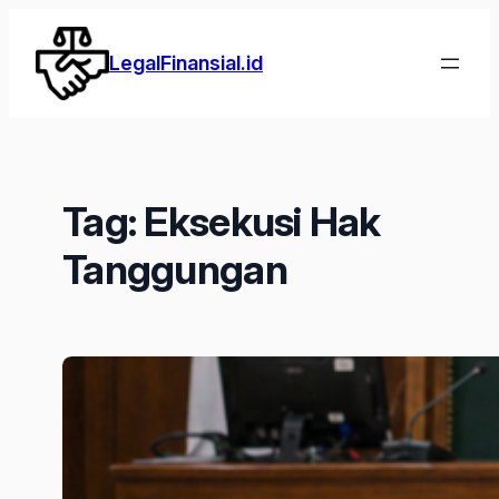
Lewati
ke
LegalFinansial.id
konten
Tag:
Eksekusi Hak
Tanggungan