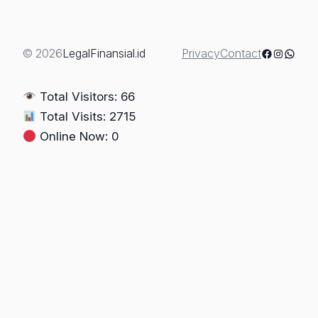
Antara
Norma
dan
Facebook
Instagra
Whats
© 2026
LegalFinansial.id
Privacy
Contact
Praktik
Lapangan
Total Visitors: 66
Total Visits: 2715
Online Now: 0