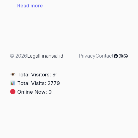
:
Read more
Strategi
Advokat
Dalam
Praperadilan:
“Menguji
Sah
Facebook
Instagra
Whats
© 2026
LegalFinansial.id
Privacy
Contact
Atau
Tidaknya
Total Visitors: 91
Penghentian
Total Visits: 2779
Penyidikan”
Online Now: 0
(Berdasarkan
UU
No.
20
Tahun