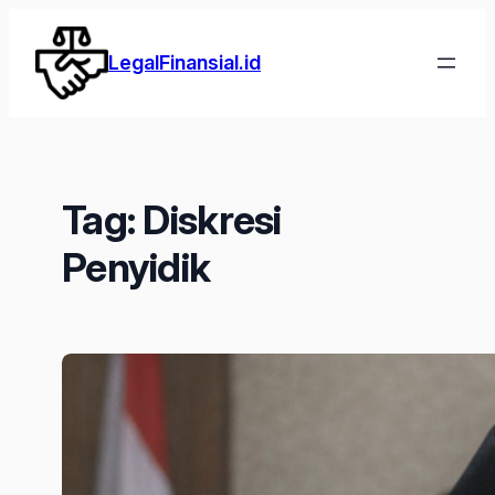
Lewati
ke
LegalFinansial.id
konten
Tag:
Diskresi
Penyidik