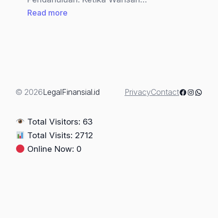
:
Read more
Siapa
Yang
Berhak
Atas
Tanah
Warisan
Facebook
Instagra
Whats
© 2026
LegalFinansial.id
Privacy
Contact
Yang
Belum
Total Visitors: 63
Dibagi?
Total Visits: 2712
Online Now: 0