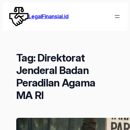
Lewati
ke
LegalFinansial.id
konten
Tag:
Direktorat
Jenderal Badan
Peradilan Agama
MA RI