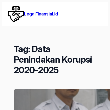
Lewati
ke
LegalFinansial.id
konten
Tag:
Data
Penindakan Korupsi
2020-2025