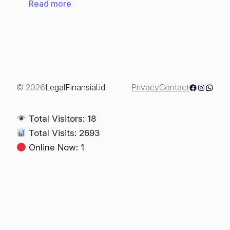
:
Read more
“Rutan
Berganti
Ruang
Tamu”:
Paradoks
Pengalihan
Facebook
Instagra
Whats
© 2026
LegalFinansial.id
Privacy
Contact
Tahanan
Terhadap
Total Visitors: 18
Data
Total Visits: 2693
Penindakan
Online Now: 1
Korupsi
2020-
2025
(Bagian
4)