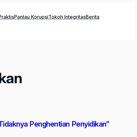
raktis
Pantau Korupsi
Tokoh Integritas
Berita
ikan
 Tidaknya Penghentian Penyidikan”