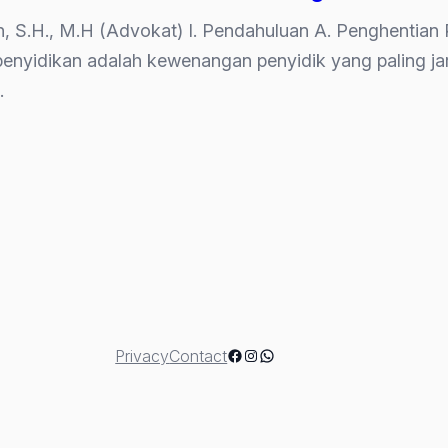
eh, S.H., M.H (Advokat) I. Pendahuluan A. Penghentia
 penyidikan adalah kewenangan penyidik yang paling 
…
lan:
Facebook
Instagram
WhatsApp
Privacy
Contact
ian
n”
rkan