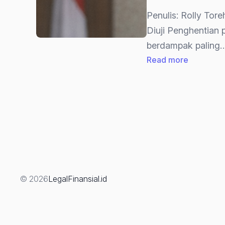
Penulis: Rolly Tor
Diuji Penghentian
berdampak paling
:
Read more
Strategi
Advokat
Dalam
Praperadi
“Menguji
Sah
Atau
Tidaknya
© 2026
LegalFinansial.id
Penghent
Penyidika
(Berdasa
UU