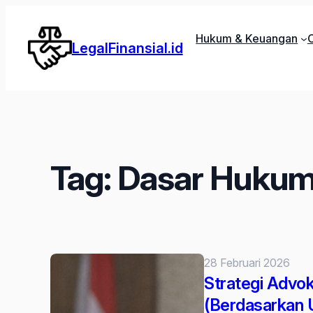
Lewati
ke
Hukum & Keuangan
C
LegalFinansial.id
konten
Tag:
Dasar Hukum
28 Februari 2026
Strategi Advok
(Berdasarkan 