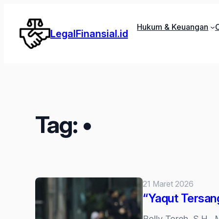
Lewati
ke
Hukum & Keuangan
C
LegalFinansial.id
konten
Tag:
•
21 Maret 2026
“Yaqut Tersang
Rolly Toreh, S.H., 