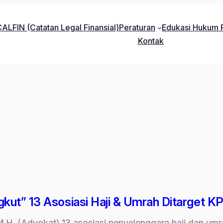
ALFIN (Catatan Legal Finansial)
Peraturan
Edukasi Hukum P
Kontak
kut” 13 Asosiasi Haji & Umrah Ditarget K
M.H. (Advokat) 13 asosiasi penyelenggara haji dan umrah