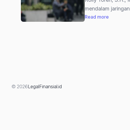
mendalam jaringan
:
Read more
“Yaqut
Tersangk
13
Asosiasi
Haji
&
Umrah
Ditarget
© 2026
LegalFinansial.id
KPK:
Ada
Apa?
(Bagian
2)