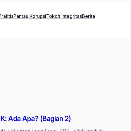
raktis
Pantau Korupsi
Tokoh Integritas
Berita
PK: Ada Apa? (Bagian 2)
 jadi target investigasi KPK. Inilah analisis